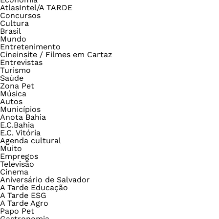
AtlasIntel/A TARDE
Concursos
Cultura
Brasil
Mundo
Entretenimento
Cineinsite / Filmes em Cartaz
Entrevistas
Turismo
Saúde
Zona Pet
Música
Autos
Municípios
Anota Bahia
E.C.Bahia
E.C. Vitória
Agenda cultural
Muito
Empregos
Televisão
Cinema
Aniversário de Salvador
A Tarde Educação
A Tarde ESG
A Tarde Agro
Papo Pet
Gastronomia