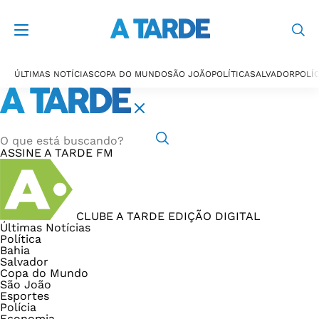
ÚLTIMAS NOTÍCIAS
COPA DO MUNDO
SÃO JOÃO
POLÍTICA
SALVADOR
POLÍC
ASSINE
A TARDE FM
CLUBE A TARDE
EDIÇÃO DIGITAL
Últimas Notícias
Política
Bahia
Salvador
Copa do Mundo
São João
Esportes
Polícia
Economia