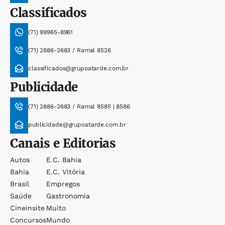
Classificados
(71) 99965-8961
(71) 2886-2683 / Ramal 8526
classificados@grupoatarde.com.br
Publicidade
(71) 2886-2683 / Ramal 8585 | 8586
publicidade@grupoatarde.com.br
Canais e Editorias
Autos
E.c. Bahia
Bahia
E.c. Vitória
Brasil
Empregos
Saúde
Gastronomia
Cineinsite
Muito
Concursos
Mundo