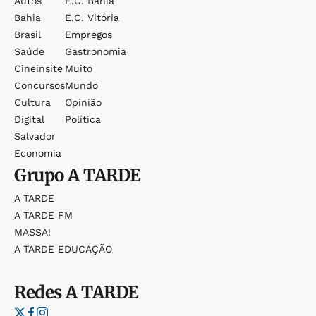
Autos
E.c. Bahia
Bahia
E.c. Vitória
Brasil
Empregos
Saúde
Gastronomia
Cineinsite
Muito
Concursos
Mundo
Cultura
Opinião
Digital
Política
Salvador
Economia
Grupo
A TARDE
A TARDE
A TARDE FM
MASSA!
A TARDE EDUCAÇÃO
Redes
A TARDE