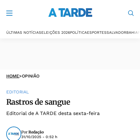
ÚLTIMAS NOTÍCIAS
ELEIÇÕES 2026
POLÍTICA
ESPORTES
SALVADOR
BAHIA
P
HOME
>
OPINIÃO
EDITORIAL
Rastros de sangue
Editorial de A TARDE desta sexta-feira
Por
Redação
31/10/2025 - 0:52 h