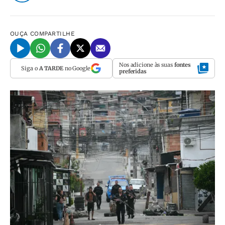
OUÇA
COMPARTILHE
Nos adicione às suas
fontes
Siga o
A TARDE
no Google
preferidas