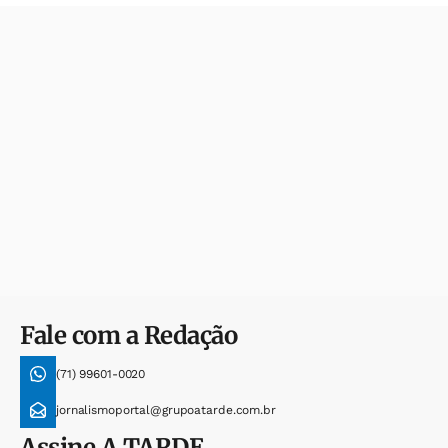
Fale com a Redação
(71) 99601-0020
jornalismoportal@grupoatarde.com.br
Assine
A TARDE