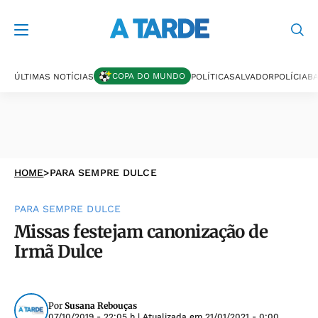
COPA DO MUNDO
ÚLTIMAS NOTÍCIAS
POLÍTICA
SALVADOR
POLÍCIA
BA
HOME
>
PARA SEMPRE DULCE
PARA SEMPRE DULCE
Missas festejam canonização de
Irmã Dulce
Por
Susana Rebouças
07/10/2019 - 22:05 h
| Atualizada em
21/01/2021 - 0:00