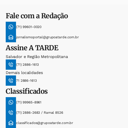
Fale com a Redação
(71) 99601-0020
jornalismoportal@grupoatarde.com.br
Assine
A TARDE
Salvador e Região Metropolitana
(71) 2886-1613
Demais localidades
71 2886-1613
Classificados
(71) 99965-8961
(71) 2886-2683 / Ramal 8526
classificados@grupoatarde.com.br