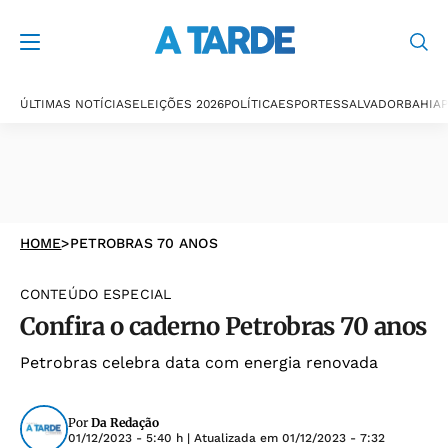
ÚLTIMAS NOTÍCIAS
ELEIÇÕES 2026
POLÍTICA
ESPORTES
SALVADOR
BAHIA
P
HOME
>
PETROBRAS 70 ANOS
CONTEÚDO ESPECIAL
Confira o caderno Petrobras 70 anos
Petrobras celebra data com energia renovada
Por
Da Redação
01/12/2023 - 5:40 h
| Atualizada em
01/12/2023 - 7:32