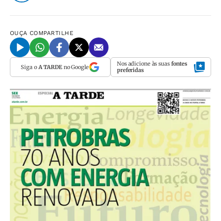
OUÇA
COMPARTILHE
Nos adicione às suas
fontes
Siga o
A TARDE
no Google
preferidas