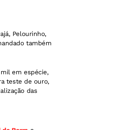
já, Pelourinho,
o mandado também
 mil em espécie,
ra teste de ouro,
alização das