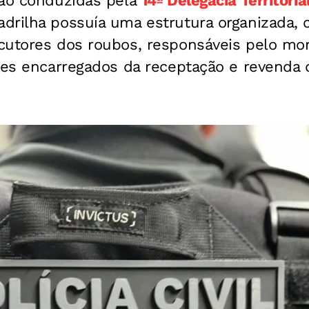
são conduzidas pela
14ª Delegacia Territoria
drilha possuía uma estrutura organizada, 
cutores dos roubos, responsáveis pelo mo
tes encarregados da receptação e revenda 