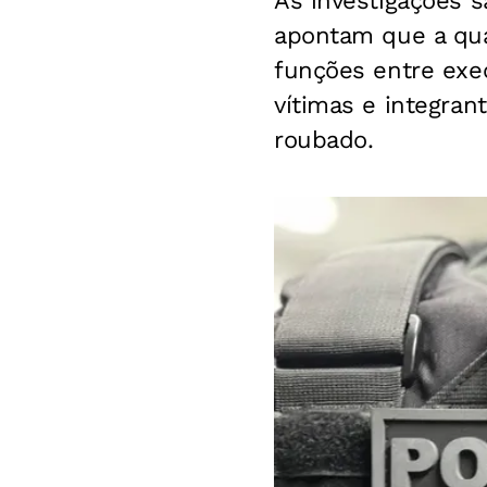
As investigações 
apontam que a qua
funções entre exe
vítimas e integran
roubado.