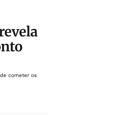
revela
onto
 de cometer os