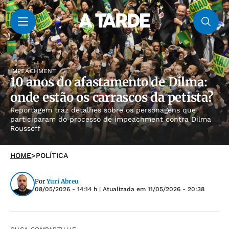
IMPEACHMENT
10 anos do afastamento de Dilma:
onde estão os carrascos da petista?
Reportagem traz detalhes sobre os personagens que
participaram do processo de impeachment contra Dilma
Rousseff
HOME
>
POLÍTICA
Por
Yuri Abreu
08/05/2026 - 14:14 h
| Atualizada em
11/05/2026 - 20:38