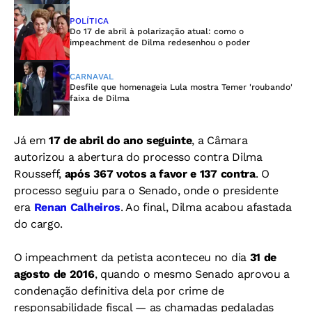
POLÍTICA
Do 17 de abril à polarização atual: como o
impeachment de Dilma redesenhou o poder
CARNAVAL
Desfile que homenageia Lula mostra Temer 'roubando'
faixa de Dilma
Já em
17 de abril do ano seguinte
, a Câmara
autorizou a abertura do processo contra Dilma
Rousseff,
após 367 votos a favor e 137 contra
. O
processo seguiu para o Senado, onde o presidente
era
Renan Calheiros
. Ao final, Dilma acabou afastada
do cargo.
O impeachment da petista aconteceu no dia
31 de
agosto de 2016
, quando o mesmo Senado aprovou a
condenação definitiva dela por crime de
responsabilidade fiscal — as chamadas pedaladas