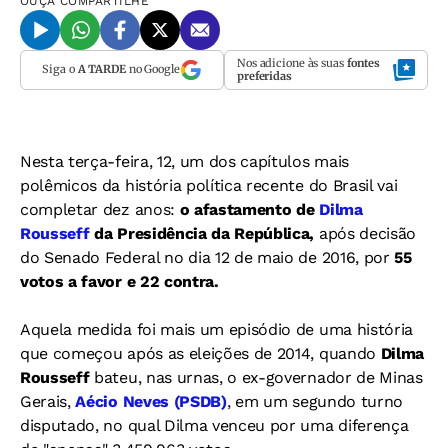
OUÇA
COMPARTILHE
Nos adicione às suas
fontes
Siga o
A TARDE
no Google
preferidas
Nesta terça-feira, 12, um dos capítulos mais
polêmicos da história política recente do Brasil vai
completar dez anos:
o afastamento de
Dilma
Rousseff
da Presidência da República,
após decisão
do Senado Federal no dia 12 de maio de 2016, por
55
votos a favor e 22 contra.
Aquela medida foi mais um episódio de uma história
que começou após as eleições de 2014, quando
Dilma
Rousseff
bateu, nas urnas, o ex-governador de Minas
Gerais,
Aécio Neves (PSDB)
, em um segundo turno
disputado, no qual Dilma venceu por uma diferença