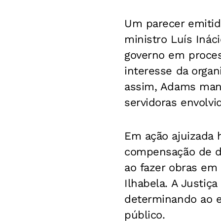
Um parecer emitid
ministro Luís Iná
governo em proces
interesse da orga
assim, Adams man
servidoras envolv
Em ação ajuizada h
compensação de da
ao fazer obras em
Ilhabela. A Justiç
determinando ao e
público.