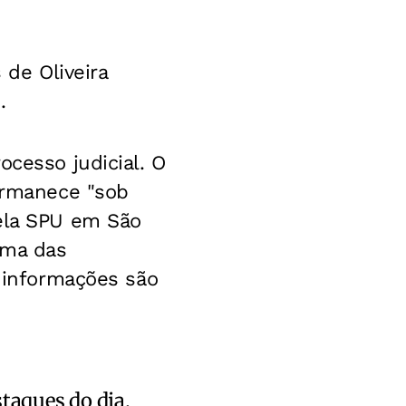
 de Oliveira
.
ocesso judicial. O
permanece "sob
pela SPU em São
uma das
 informações são
staques do dia.