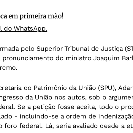
ica
em primeira mão!
al do WhatsApp.
irmada pelo Superior Tribunal de Justiça (S
a pronunciamento do ministro Joaquim Bar
premo.
cretaria do Patrimônio da União (SPU), Ad
ingresso da União nos autos, sob o argumen
eral. Se a petição fosse aceita, todo o pro
lado - incluindo-se a ordem de indenização
o foro federal. Lá, seria avaliado desde a eta