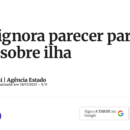
gnora parecer par
 sobre ilha
i | Agência Estado
ualizada em
19/11/2021 - 5:11
Siga o
A TARDE
no
Google