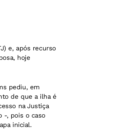
TJ) e, após recurso
bosa, hoje
ams pediu, em
to de que a ilha é
cesso na Justiça
 -, pois o caso
pa inicial.