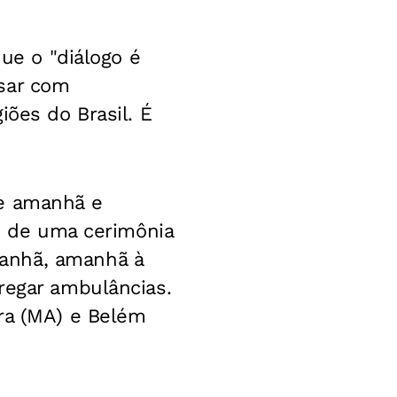
que o "diálogo é
rsar com
iões do Brasil. É
ue amanhã e
ém de uma cerimônia
manhã, amanhã à
regar ambulâncias.
ara (MA) e Belém