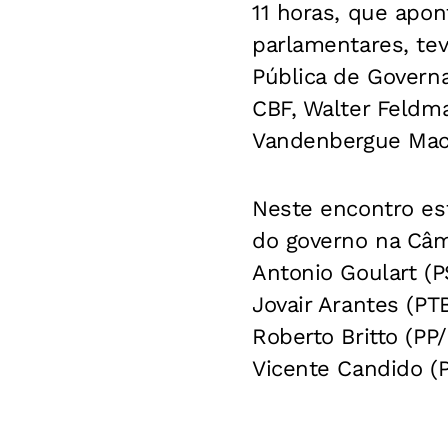
11 horas, que apo
parlamentares, te
Pública de Governa
CBF, Walter Feldma
Vandenbergue Mac
Neste encontro est
do governo na Câm
Antonio Goulart (
Jovair Arantes (PT
Roberto Britto (P
Vicente Candido (P