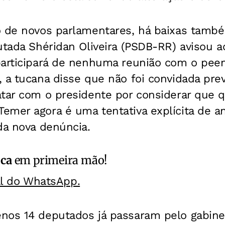
o de novos parlamentares, há baixas tam
utada Shéridan Oliveira (PSDB-RR) avisou a
participará de nenhuma reunião com o pe
, a tucana disse que não foi convidada pr
atar com o presidente por considerar que 
mer agora é uma tentativa explícita de an
da nova denúncia.
ica
em primeira mão!
al do WhatsApp.
nos 14 deputados já passaram pelo gabine