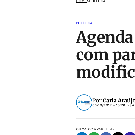
HOME
>
POLÍTICA
POLÍTICA
Agenda 
com par
modific
Por
Carla Araúj
03/10/2017 - 15:20 h
| A
OUÇA
COMPARTILHE