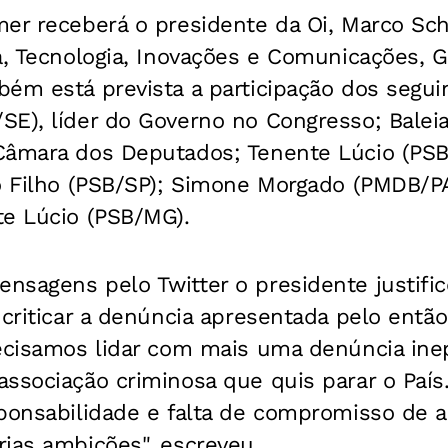
er receberá o presidente da Oi, Marco Sch
a, Tecnologia, Inovações e Comunicações, G
bém está prevista a participação dos segu
SE), líder do Governo no Congresso; Balei
Câmara dos Deputados; Tenente Lúcio (PSB/
ro Filho (PSB/SP); Simone Morgado (PMDB/P
te Lúcio (PSB/MG).
nsagens pelo Twitter o presidente justifi
 criticar a denúncia apresentada pelo então
recisamos lidar com mais uma denúncia ine
ssociação criminosa que quis parar o País.
sponsabilidade e falta de compromisso de 
ias ambições", escreveu.