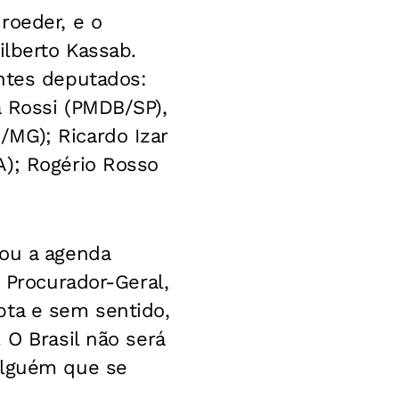
roeder, e o
ilberto Kassab.
intes deputados:
a Rossi (PMDB/SP),
MG); Ricardo Izar
A); Rogério Rosso
cou a agenda
 Procurador-Geral,
pta e sem sentido,
 O Brasil não será
alguém que se