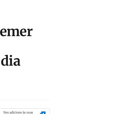
Temer
 dia
Nos adicione às suas