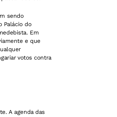
bém sendo
o Palácio do
emedebista. Em
eviamente e que
qualquer
gariar votos contra
te. A agenda das