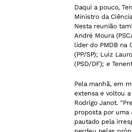
Daqui a pouco, Tem
Ministro da Ciênci
Nesta reunião tam
André Moura (PSC/
líder do PMDB na 
(PP/SP); Luiz Lau
(PSD/DF); e Tenen
Pela manhã, em me
extensa e voltou a
Rodrigo Janot. "P
proposta por uma a
pautado pela irre
perdeu pelas própr