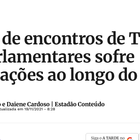
de encontros de 
lamentares sofre
ações ao longo do
o e Daiene Cardoso | Estadão Conteúdo
tualizada em
19/11/2021 - 8:28
Siga o
A TARDE
no