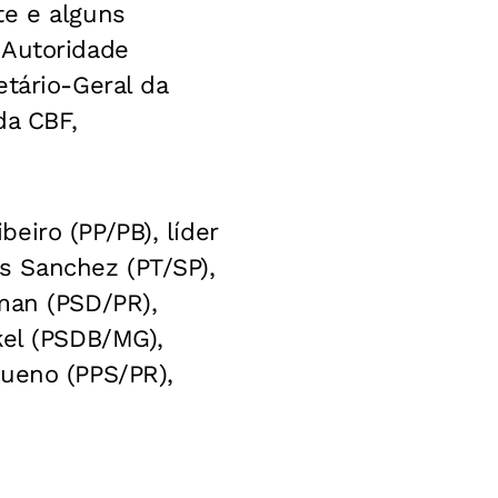
te e alguns
 Autoridade
etário-Geral da
da CBF,
eiro (PP/PB), líder
s Sanchez (PT/SP),
man (PSD/PR),
kel (PSDB/MG),
Bueno (PPS/PR),