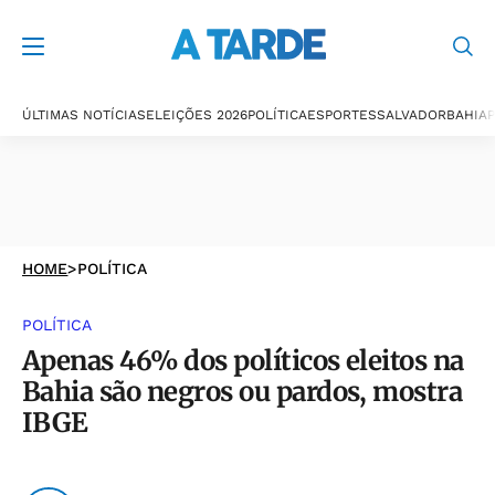
ÚLTIMAS NOTÍCIAS
ELEIÇÕES 2026
POLÍTICA
ESPORTES
SALVADOR
BAHIA
P
HOME
>
POLÍTICA
POLÍTICA
Apenas 46% dos políticos eleitos na
Bahia são negros ou pardos, mostra
IBGE