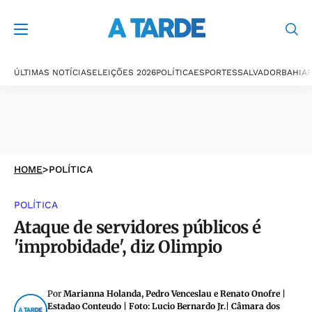
ÚLTIMAS NOTÍCIAS
ELEIÇÕES 2026
POLÍTICA
ESPORTES
SALVADOR
BAHIA
P
HOME
>
POLÍTICA
POLÍTICA
Ataque de servidores públicos é
'improbidade', diz Olimpio
Por
Marianna Holanda, Pedro Venceslau e Renato Onofre |
Estadao Conteudo | Foto: Lucio Bernardo Jr.| Câmara dos