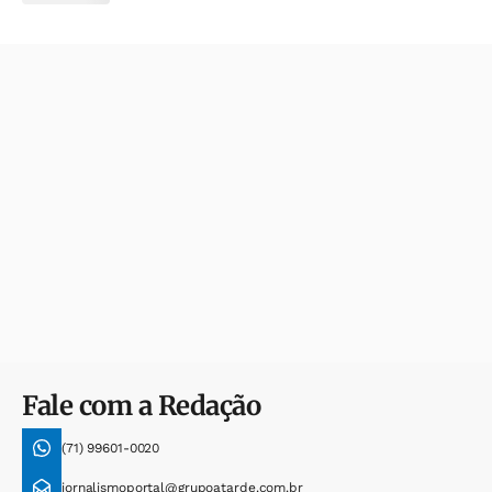
Fale com a Redação
(71) 99601-0020
jornalismoportal@grupoatarde.com.br