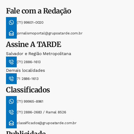
Fale com a Redação
(71) 99601-0020
jornalismoportal@grupoatarde.com.br
Assine
A TARDE
Salvador e Região Metropolitana
(71) 2886-1613
Demais localidades
71 2886-1613
Classificados
(71) 99965-8961
(71) 2886-2683 / Ramal 8526
classificados@grupoatarde.com.br