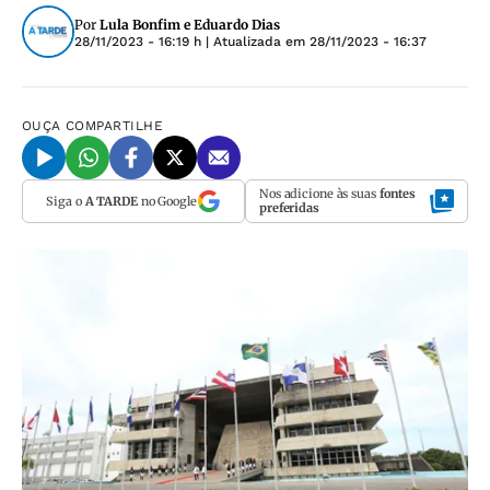
Por
Lula Bonfim e Eduardo Dias
28/11/2023 - 16:19 h
| Atualizada em
28/11/2023 - 16:37
OUÇA
COMPARTILHE
Nos adicione às suas
fontes
Siga o
A TARDE
no Google
preferidas