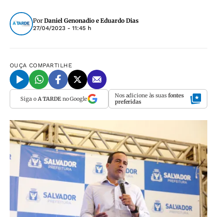
Por
Daniel Genonadio e Eduardo Dias
27/04/2023 - 11:45 h
OUÇA
COMPARTILHE
Nos adicione às suas
fontes
Siga o
A TARDE
no Google
preferidas