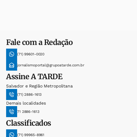
Fale com a Redação
(71) 99601-0020
jornalismoportal@grupoatarde.com.br
Assine
A TARDE
Salvador e Região Metropolitana
(71) 2886-1613
Demais localidades
71 2886-1613
Classificados
(71) 99965-8961