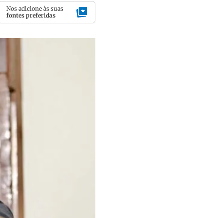
Nos adicione às suas
fontes preferidas