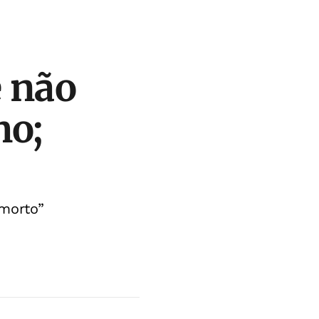
e não
mo;
morto”