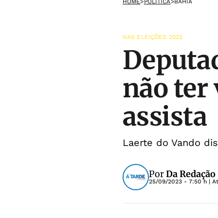
HOME
>
POLÍTICA
>
BAHIA
NAS ELEIÇÕES 2022
Deputad
não ter
assista
Laerte do Vando di
Por
Da Redação
25/09/2023 - 7:50 h
| A