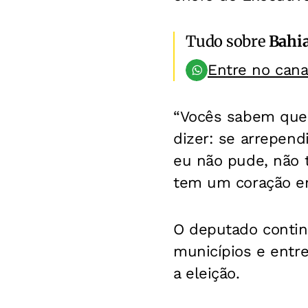
Tudo sobre
Bahi
Entre no can
“Vocês sabem que 
dizer: se arrepen
eu não pude, não 
tem um coração eno
O deputado continu
municípios e entr
a eleição.