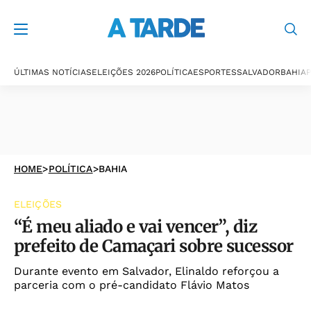
ÚLTIMAS NOTÍCIAS
ELEIÇÕES 2026
POLÍTICA
ESPORTES
SALVADOR
BAHIA
P
HOME
>
POLÍTICA
>
BAHIA
ELEIÇÕES
“É meu aliado e vai vencer”, diz
prefeito de Camaçari sobre sucessor
Durante evento em Salvador, Elinaldo reforçou a
parceria com o pré-candidato Flávio Matos