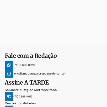
Fale com a Redação
(71) 99601-0020
jornalismoportal@grupoatarde.com.br
Assine
A TARDE
Salvador e Região Metropolitana
(71) 2886-1613
Demais localidades