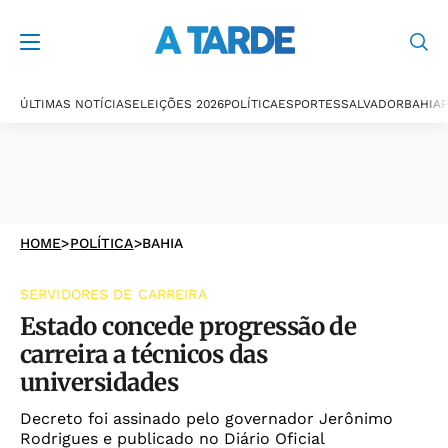
ÚLTIMAS NOTÍCIAS
ELEIÇÕES 2026
POLÍTICA
ESPORTES
SALVADOR
BAHIA
P
HOME
>
POLÍTICA
>
BAHIA
SERVIDORES DE CARREIRA
Estado concede progressão de
carreira a técnicos das
universidades
Decreto foi assinado pelo governador Jerônimo
Rodrigues e publicado no Diário Oficial