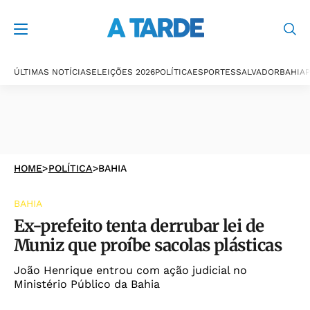
ÚLTIMAS NOTÍCIAS
ELEIÇÕES 2026
POLÍTICA
ESPORTES
SALVADOR
BAHIA
P
HOME
>
POLÍTICA
>
BAHIA
BAHIA
Ex-prefeito tenta derrubar lei de
Muniz que proíbe sacolas plásticas
João Henrique entrou com ação judicial no
Ministério Público da Bahia