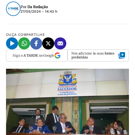
Por
Da Redação
27/05/2024 - 14:43 h
OUÇA
COMPARTILHE
Nos adicione às suas
fontes
Siga o
A TARDE
no Google
preferidas