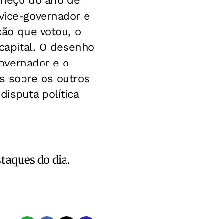
omeço do ano de
 vice-governador e
ção que votou, o
 capital. O desenho
overnador e o
as sobre os outros
disputa política
staques do dia.