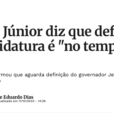
 Júnior diz que de
idatura é "no tem
irmou que aguarda definição do governador J
o
 e Eduardo Dias
tualizada em
11/10/2023 - 14:26