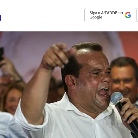
Siga o
A TARDE
no
Google