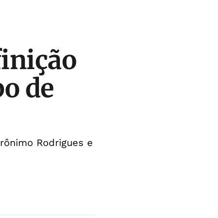
finição
po de
erônimo Rodrigues e