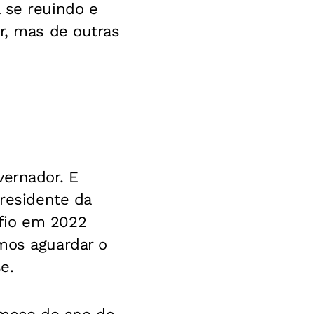
 se reuindo e
r, mas de outras
vernador. E
presidente da
fio em 2022
amos aguardar o
e.