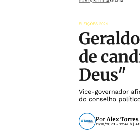
HOME
>
POLÍTICA
>
BAHIA
ELEIÇÕES 2024
Geraldo
de cand
Deus"
Vice-governador af
do conselho polític
Por
Alex Torres
11/10/2023 - 12:47 h
| A