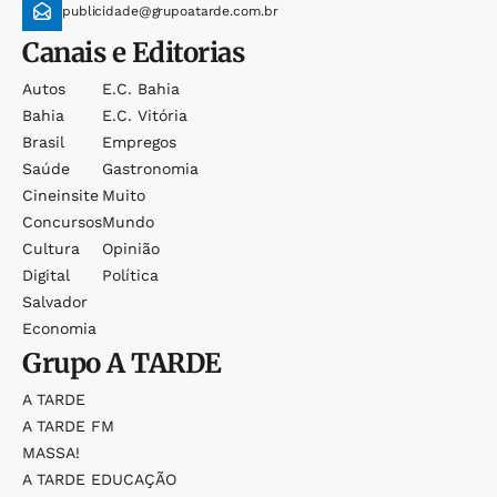
publicidade@grupoatarde.com.br
Canais e Editorias
Autos
E.c. Bahia
Bahia
E.c. Vitória
Brasil
Empregos
Saúde
Gastronomia
Cineinsite
Muito
Concursos
Mundo
Cultura
Opinião
Digital
Política
Salvador
Economia
Grupo
A TARDE
A TARDE
A TARDE FM
MASSA!
A TARDE EDUCAÇÃO