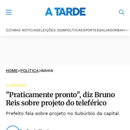
ÚLTIMAS NOTÍCIAS
ELEIÇÕES 2026
POLÍTICA
ESPORTES
SALVADOR
BAHIA
P
HOME
>
POLÍTICA
>
BAHIA
SUBÚRBIO
"Praticamente pronto", diz Bruno
Reis sobre projeto do teleférico
Prefeito fala sobre projeto no Subúrbio da capital