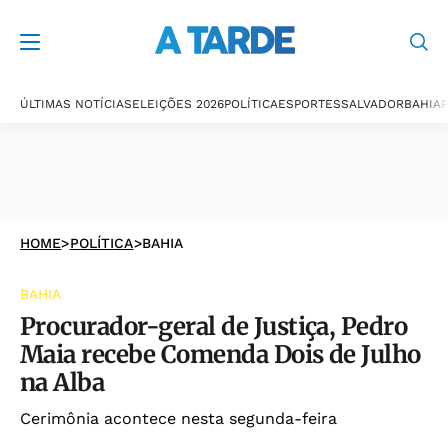
ÚLTIMAS NOTÍCIAS
ELEIÇÕES 2026
POLÍTICA
ESPORTES
SALVADOR
BAHIA
P
HOME
>
POLÍTICA
>
BAHIA
BAHIA
Procurador-geral de Justiça, Pedro
Maia recebe Comenda Dois de Julho
na Alba
Cerimônia acontece nesta segunda-feira