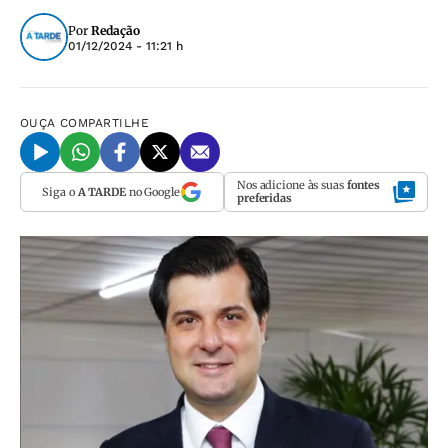
Por
Redação
01/12/2024 - 11:21 h
OUÇA
COMPARTILHE
Nos adicione às suas
fontes
Siga o
A TARDE
no Google
preferidas