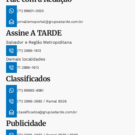
(71) 99601-0020
jornalismoportal@grupoatarde.com.br
Assine
A TARDE
Salvador e Região Metropolitana
(71) 2886-1613
Demais localidades
71 2886-1613
Classificados
(71) 99965-8961
(71) 2886-2683 / Ramal 8526
classificados@grupoatarde.com.br
Publicidade