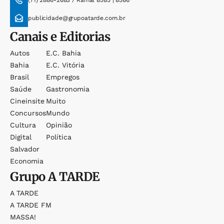
(71) 2886-2683 / Ramal 8585 | 8586
publicidade@grupoatarde.com.br
Canais e Editorias
Autos
E.c. Bahia
Bahia
E.c. Vitória
Brasil
Empregos
Saúde
Gastronomia
Cineinsite
Muito
Concursos
Mundo
Cultura
Opinião
Digital
Política
Salvador
Economia
Grupo
A TARDE
A TARDE
A TARDE FM
MASSA!