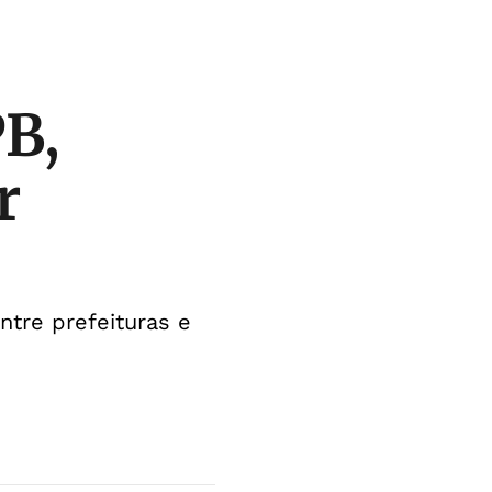
B,
r
ntre prefeituras e