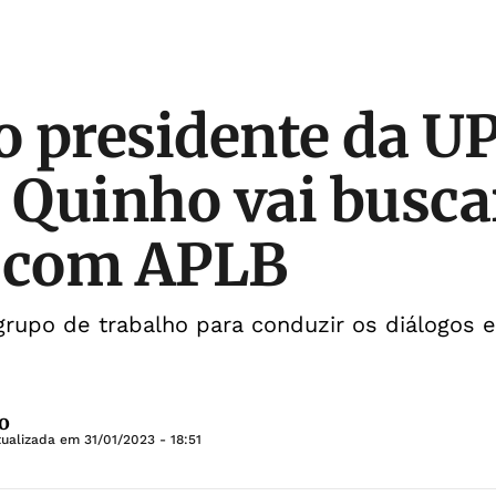
 presidente da UP
o Quinho vai busca
o com APLB
rupo de trabalho para conduzir os diálogos e
o
tualizada em
31/01/2023 - 18:51