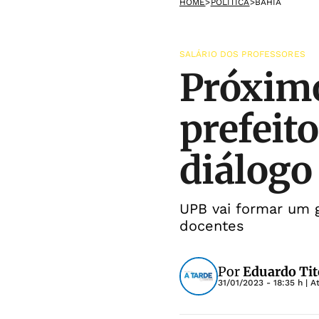
HOME
>
POLÍTICA
>
BAHIA
SALÁRIO DOS PROFESSORES
Próximo
prefeit
diálog
UPB vai formar um g
docentes
Por
Eduardo Tit
31/01/2023 - 18:35 h
| A