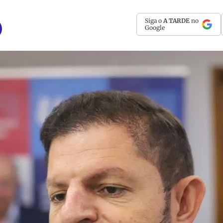
Siga o
A TARDE
no
Google