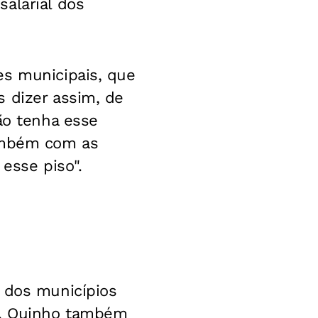
alarial dos
es municipais, que
 dizer assim, de
ão tenha esse
também com as
 esse piso".
o dos municípios
". Quinho também