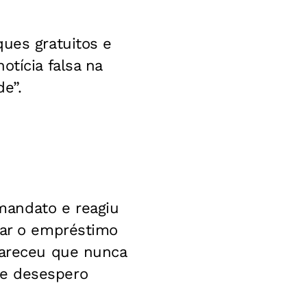
ques gratuitos e
otícia falsa na
e”.
mandato e
reagiu
car o empréstimo
lareceu que nunca
de desespero