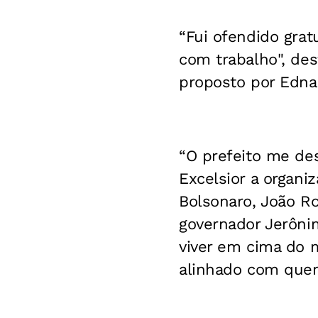
“Fui ofendido gra
com trabalho", de
proposto por Edna
“O prefeito me des
Excelsior a organi
Bolsonaro, João R
governador Jerônim
viver em cima do 
alinhado com quem