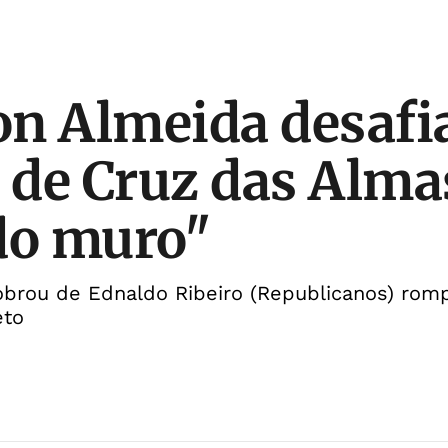
n Almeida desafi
o de Cruz das Alma
do muro"
obrou de Ednaldo Ribeiro (Republicanos) ro
eto