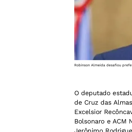
Robinson Almeida desafiou prefe
O deputado estadu
de Cruz das Almas,
Excelsior Recôncav
Bolsonaro e ACM N
Jerônimo Rodrigue