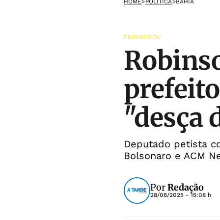
HOME
>
POLÍTICA
>
BAHIA
EMPAREDOU
Robinso
prefeit
"desça 
Deputado petista c
Bolsonaro e ACM N
Por
Redação
28/06/2025 - 15:08 h