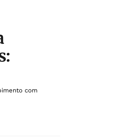
a
s:
mpimento com