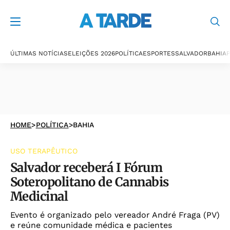
ÚLTIMAS NOTÍCIAS
ELEIÇÕES 2026
POLÍTICA
ESPORTES
SALVADOR
BAHIA
P
HOME
>
POLÍTICA
>
BAHIA
USO TERAPÊUTICO
Salvador receberá I Fórum
Soteropolitano de Cannabis
Medicinal
Evento é organizado pelo vereador André Fraga (PV)
e reúne comunidade médica e pacientes