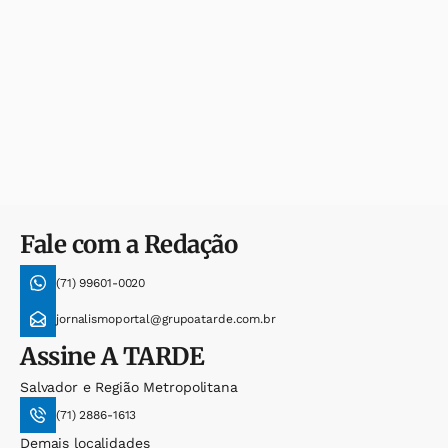
Fale com a Redação
(71) 99601-0020
jornalismoportal@grupoatarde.com.br
Assine
A TARDE
Salvador e Região Metropolitana
(71) 2886-1613
Demais localidades