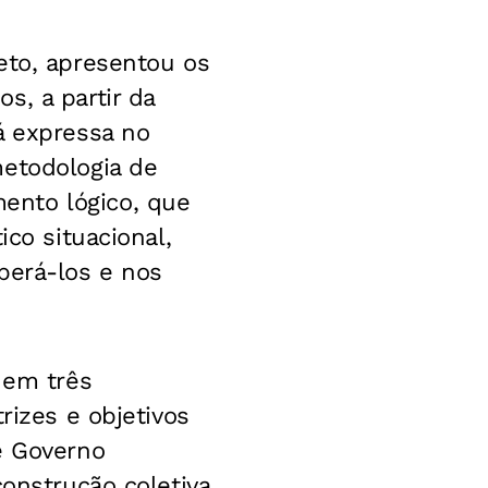
eto, apresentou os
s, a partir da
á expressa no
metodologia de
ento lógico, que
ico situacional,
perá-los e nos
 em três
rizes e objetivos
e Governo
construção coletiva