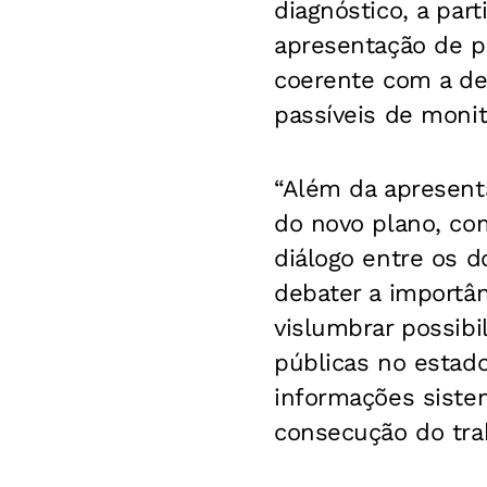
diagnóstico, a part
apresentação de p
coerente com a de
passíveis de moni
“Além da apresent
do novo plano, co
diálogo entre os d
debater a importân
vislumbrar possibi
públicas no estado
informações sistem
consecução do traba