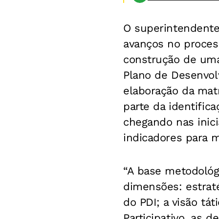
O superintendente 
avanços no process
construção de uma 
Plano de Desenvol
elaboração da mat
parte da identific
chegando nas inici
indicadores para 
“A base metodológi
dimensões: estraté
do PDI; a visão tá
Participativo, as 