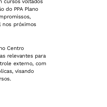
m cursos voltados
ão do PPA Plano
ompromissos,
al nos próximos
 no Centro
as relevantes para
ntrole externo, com
licas, visando
rsos.