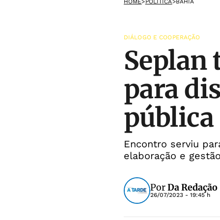
HOME
>
POLÍTICA
>
BAHIA
DIÁLOGO E COOPERAÇÃO
Seplan 
para di
pública
Encontro serviu pa
elaboração e gestã
Por
Da Redação
26/07/2023 - 19:45 h