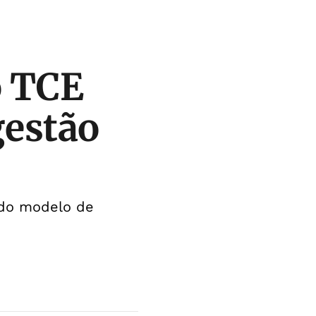
o TCE
gestão
 do modelo de