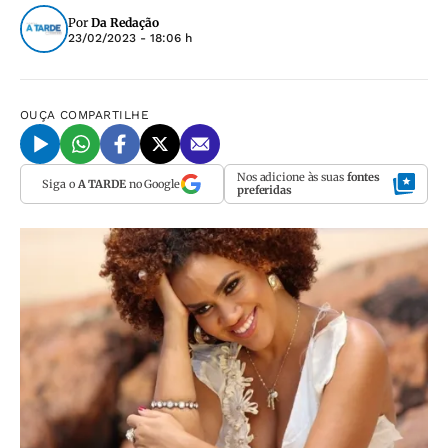
Por
Da Redação
23/02/2023 - 18:06 h
OUÇA
COMPARTILHE
Nos adicione às suas
fontes
Siga o
A TARDE
no Google
preferidas