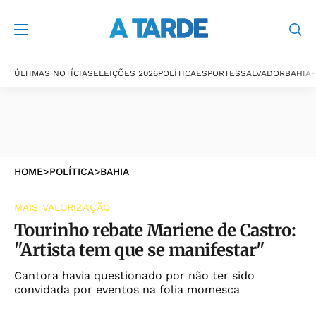
ÚLTIMAS NOTÍCIAS
ELEIÇÕES 2026
POLÍTICA
ESPORTES
SALVADOR
BAHIA
P
HOME
>
POLÍTICA
>
BAHIA
MAIS VALORIZAÇÃO
Tourinho rebate Mariene de Castro:
"Artista tem que se manifestar"
Cantora havia questionado por não ter sido
convidada por eventos na folia momesca