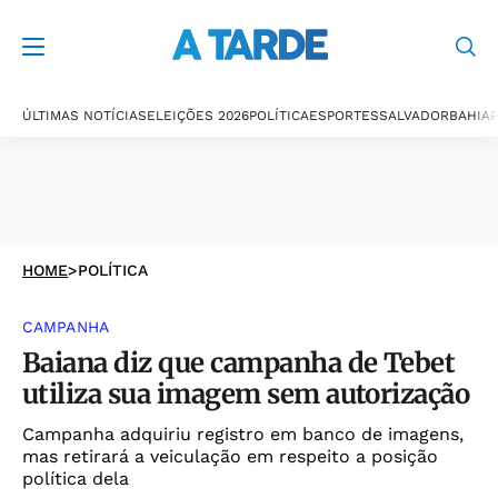
ÚLTIMAS NOTÍCIAS
ELEIÇÕES 2026
POLÍTICA
ESPORTES
SALVADOR
BAHIA
P
HOME
>
POLÍTICA
CAMPANHA
Baiana diz que campanha de Tebet
utiliza sua imagem sem autorização
Campanha adquiriu registro em banco de imagens,
mas retirará a veiculação em respeito a posição
política dela