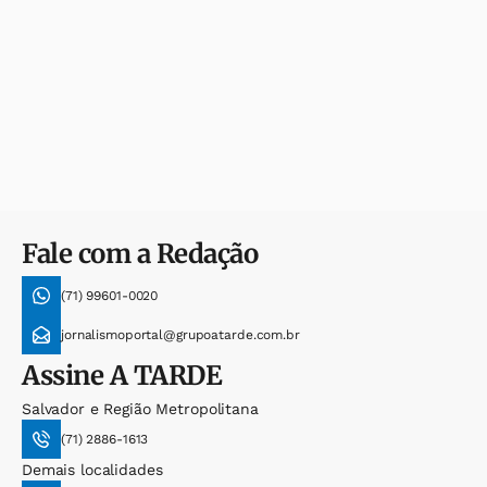
Fale com a Redação
(71) 99601-0020
jornalismoportal@grupoatarde.com.br
Assine
A TARDE
Salvador e Região Metropolitana
(71) 2886-1613
Demais localidades