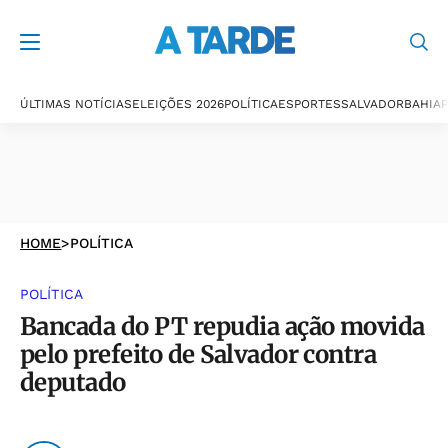
ÚLTIMAS NOTÍCIAS
ELEIÇÕES 2026
POLÍTICA
ESPORTES
SALVADOR
BAHIA
P
HOME
>
POLÍTICA
POLÍTICA
Bancada do PT repudia ação movida
pelo prefeito de Salvador contra
deputado