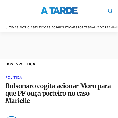
ÚLTIMAS NOTÍCIAS
ELEIÇÕES 2026
POLÍTICA
ESPORTES
SALVADOR
BAHIA
P
HOME
>
POLÍTICA
POLÍTICA
Bolsonaro cogita acionar Moro para
que PF ouça porteiro no caso
Marielle