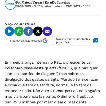
Por
Mateus Vargas | Estadão Conteúdo
16/10/2019 - 9:57 h
| Atualizada em
19/11/2021 - 10:18
OUÇA
COMPARTILHE
Nos adicione às suas
fontes
Siga o
A TARDE
no Google
preferidas
Em meio à briga interna no PSL, o presidente Jair
Bolsonaro disse nesta quarta-feira, 16, que não quer
"tomar o partido de ninguém", mas cobrou a
divulgação dos gastos da sigla. "Partido tem de fazer
a coisa que tem de ser feita, normal. Não tem de
esconder nada. Não quero tomar partido de ninguém,
mas transparência faz parte. O dinheiro é público.
São R$ 8 milhões por mês", disse o presidente.