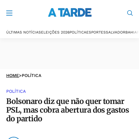
ÚLTIMAS NOTÍCIAS
ELEIÇÕES 2026
POLÍTICA
ESPORTES
SALVADOR
BAHIA
P
HOME
>
POLÍTICA
POLÍTICA
Bolsonaro diz que não quer tomar
PSL, mas cobra abertura dos gastos
do partido