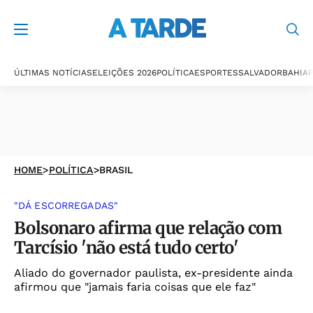
ÚLTIMAS NOTÍCIAS
ELEIÇÕES 2026
POLÍTICA
ESPORTES
SALVADOR
BAHIA
P
HOME
>
POLÍTICA
>
BRASIL
"DÁ ESCORREGADAS"
Bolsonaro afirma que relação com
Tarcísio 'não está tudo certo'
Aliado do governador paulista, ex-presidente ainda
afirmou que "jamais faria coisas que ele faz"