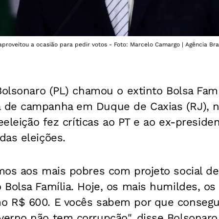
aproveitou a ocasião para pedir votos - Foto: Marcelo Camargo | Agência Bra
Bolsonaro (PL) chamou o extinto Bolsa Famí
de campanha em Duque de Caxias (RJ), nes
eeleição fez críticas ao PT e ao ex-preside
das eleições.
mos aos mais pobres com projeto social d
 Bolsa Família. Hoje, os mais humildes, os
o R$ 600. E vocês sabem por que consegu
erno não tem corrupção", disse Bolsonaro