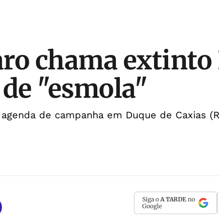
ro chama extinto
 de "esmola"
 agenda de campanha em Duque de Caxias (R
Siga o
A TARDE
no
Google