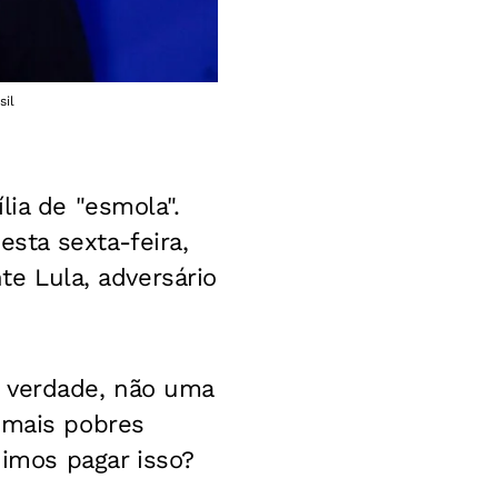
sil
lia de "esmola".
ta sexta-feira,
nte Lula, adversário
e verdade, não uma
 mais pobres
imos pagar isso?
.