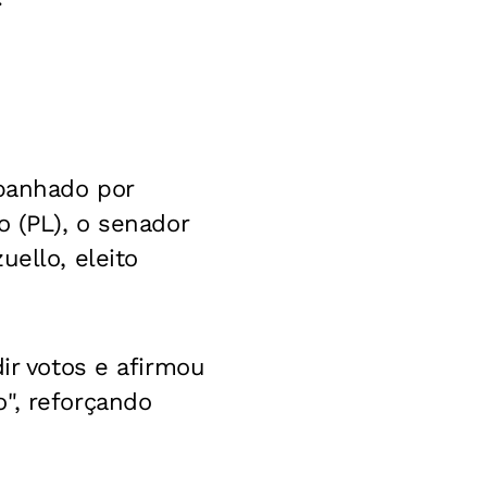
mpanhado por
o (PL), o senador
uello, eleito
ir votos e afirmou
", reforçando