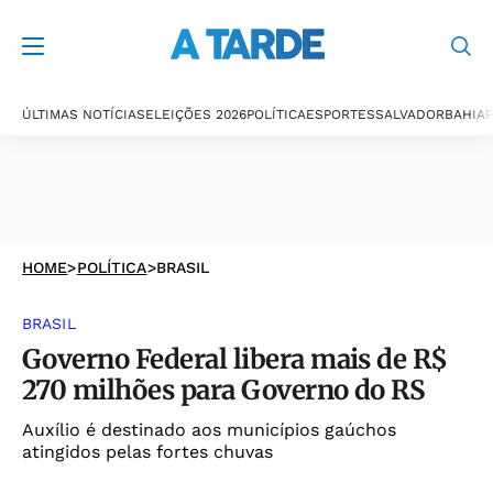
ÚLTIMAS NOTÍCIAS
ELEIÇÕES 2026
POLÍTICA
ESPORTES
SALVADOR
BAHIA
P
HOME
>
POLÍTICA
>
BRASIL
BRASIL
Governo Federal libera mais de R$
270 milhões para Governo do RS
Auxílio é destinado aos municípios gaúchos
atingidos pelas fortes chuvas