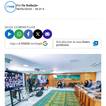
Por
Da Redação
18/05/2024 - 16:21 h
OUÇA
COMPARTILHE
Nos adicione às suas
fontes
Siga o
A TARDE
no Google
preferidas