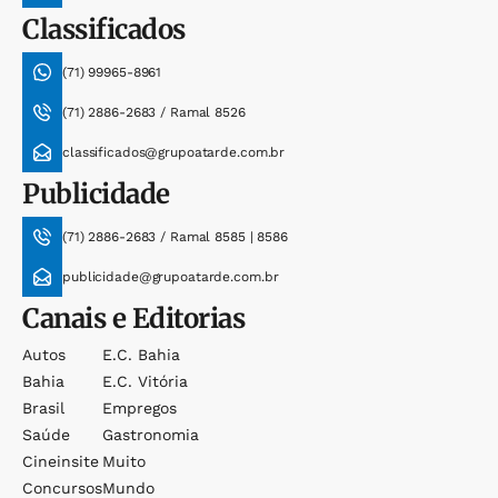
Classificados
(71) 99965-8961
(71) 2886-2683 / Ramal 8526
classificados@grupoatarde.com.br
Publicidade
(71) 2886-2683 / Ramal 8585 | 8586
publicidade@grupoatarde.com.br
Canais e Editorias
Autos
E.c. Bahia
Bahia
E.c. Vitória
Brasil
Empregos
Saúde
Gastronomia
Cineinsite
Muito
Concursos
Mundo