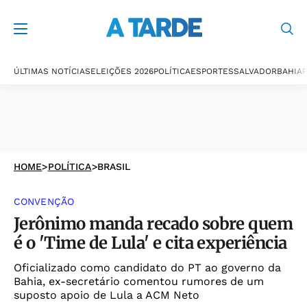
ÚLTIMAS NOTÍCIAS
ELEIÇÕES 2026
POLÍTICA
ESPORTES
SALVADOR
BAHIA
P
HOME
>
POLÍTICA
>
BRASIL
CONVENÇÃO
Jerônimo manda recado sobre quem
é o 'Time de Lula' e cita experiência
Oficializado como candidato do PT ao governo da
Bahia, ex-secretário comentou rumores de um
suposto apoio de Lula a ACM Neto