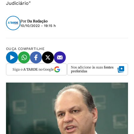
Judiciário"
Por
Da Redação
10/10/2022 - 19:15 h
OUÇA
COMPARTILHE
Nos adicione às suas
fontes
Siga o
A TARDE
no Google
preferidas