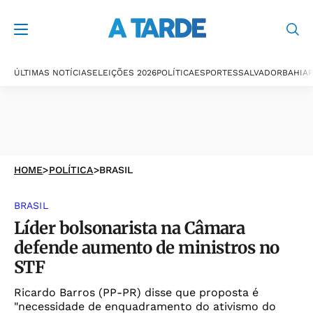
ÚLTIMAS NOTÍCIAS
ELEIÇÕES 2026
POLÍTICA
ESPORTES
SALVADOR
BAHIA
P
HOME
>
POLÍTICA
>
BRASIL
BRASIL
Líder bolsonarista na Câmara
defende aumento de ministros no
STF
Ricardo Barros (PP-PR) disse que proposta é
"necessidade de enquadramento do ativismo do