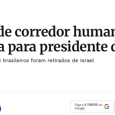
de corredor human
 para presidente d
brasileiros foram retirados de Israel
Siga o
A TARDE
no
Google