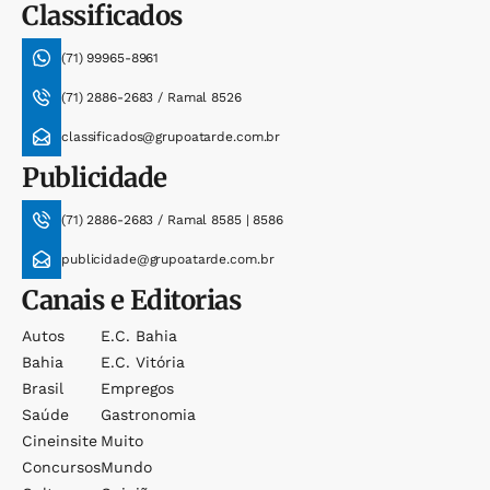
Classificados
(71) 99965-8961
(71) 2886-2683 / Ramal 8526
classificados@grupoatarde.com.br
Publicidade
(71) 2886-2683 / Ramal 8585 | 8586
publicidade@grupoatarde.com.br
Canais e Editorias
Autos
E.c. Bahia
Bahia
E.c. Vitória
Brasil
Empregos
Saúde
Gastronomia
Cineinsite
Muito
Concursos
Mundo