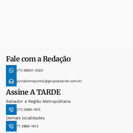
Fale com a Redação
(71) 99601-0020
jornalismoportal@grupoatarde.com.br
Assine
A TARDE
Salvador e Região Metropolitana
(71) 2886-1613
Demais localidades
71 2886-1613