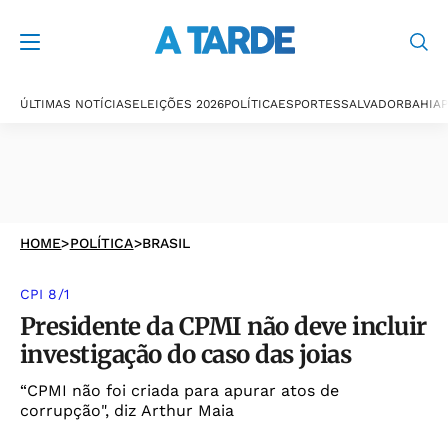
ÚLTIMAS NOTÍCIAS
ELEIÇÕES 2026
POLÍTICA
ESPORTES
SALVADOR
BAHIA
P
HOME
>
POLÍTICA
>
BRASIL
CPI 8/1
Presidente da CPMI não deve incluir
investigação do caso das joias
“CPMI não foi criada para apurar atos de
corrupção", diz Arthur Maia