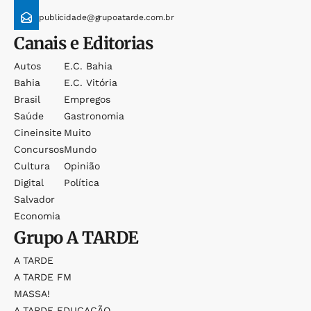
publicidade@grupoatarde.com.br
Canais e Editorias
Autos
E.c. Bahia
Bahia
E.c. Vitória
Brasil
Empregos
Saúde
Gastronomia
Cineinsite
Muito
Concursos
Mundo
Cultura
Opinião
Digital
Política
Salvador
Economia
Grupo
A TARDE
A TARDE
A TARDE FM
MASSA!
A TARDE EDUCAÇÃO