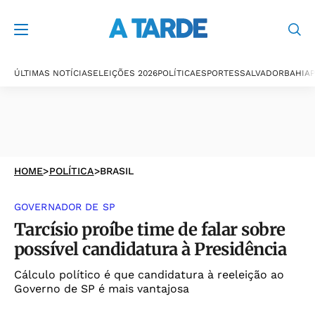
ÚLTIMAS NOTÍCIAS
ELEIÇÕES 2026
POLÍTICA
ESPORTES
SALVADOR
BAHIA
P
HOME
>
POLÍTICA
>
BRASIL
GOVERNADOR DE SP
Tarcísio proíbe time de falar sobre
possível candidatura à Presidência
Cálculo político é que candidatura à reeleição ao
Governo de SP é mais vantajosa