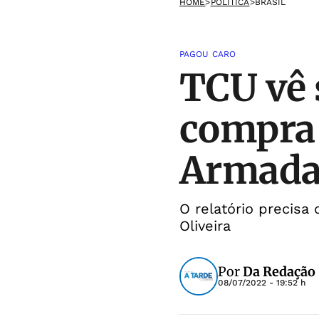
HOME
>
POLÍTICA
>
BRASIL
PAGOU CARO
TCU vê
compra 
Armada
O relatório precisa
Oliveira
Por
Da Redação
08/07/2022 - 19:52 h