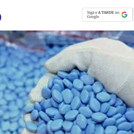
Siga o
A TARDE
no
Google