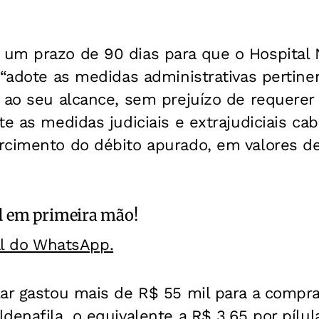
m prazo de 90 dias para que o Hospital Na
 “adote as medidas administrativas pertin
 ao seu alcance, sem prejuízo de requerer 
e as medidas judiciais e extrajudiciais cab
rcimento do débito apurado, em valores d
l
em primeira mão!
al do WhatsApp.
ar gastou mais de R$ 55 mil para a compra
denafila, o equivalente a R$ 3,65 por pílul