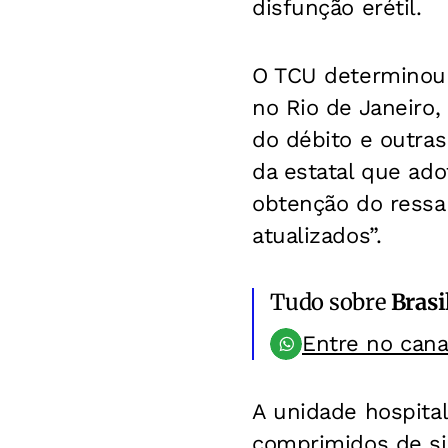
disfunção erétil.
O TCU determinou u
no Rio de Janeiro,
do débito e outras
da estatal que adot
obtenção do ressa
atualizados”.
Tudo sobre
Brasi
Entre no can
A unidade hospital
comprimidos de sil