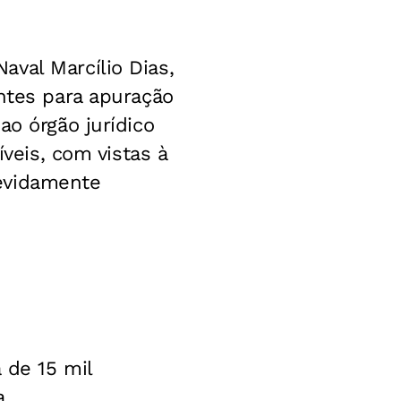
val Marcílio Dias,
entes para apuração
ao órgão jurídico
íveis, com vistas à
evidamente
 de 15 mil
a.