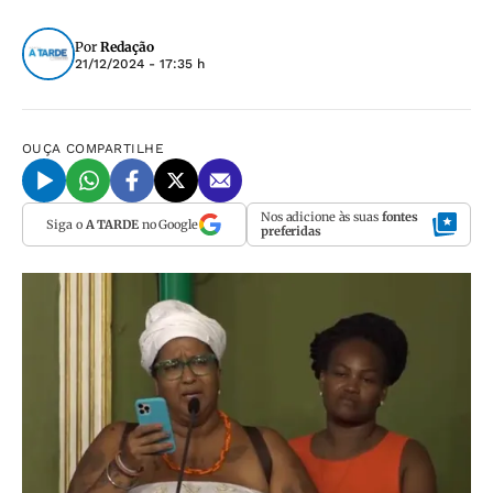
Por
Redação
21/12/2024 - 17:35 h
OUÇA
COMPARTILHE
Nos adicione às suas
fontes
Siga o
A TARDE
no Google
preferidas