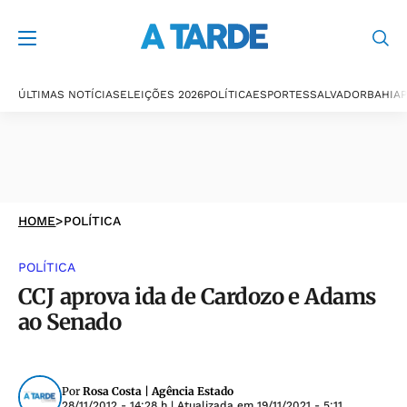
ÚLTIMAS NOTÍCIAS
ELEIÇÕES 2026
POLÍTICA
ESPORTES
SALVADOR
BAHIA
P
HOME
>
POLÍTICA
POLÍTICA
CCJ aprova ida de Cardozo e Adams
ao Senado
Por
Rosa Costa | Agência Estado
28/11/2012 - 14:28 h
| Atualizada em
19/11/2021 - 5:11