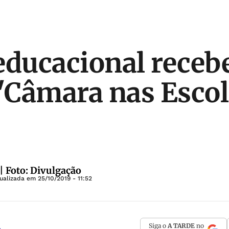
educacional receb
 'Câmara nas Esco
| Foto: Divulgação
tualizada em
25/10/2019 - 11:52
Siga o
A TARDE
no