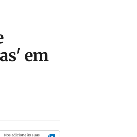
e
las' em
Nos adicione às suas