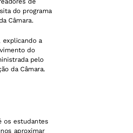
readores de
visita do programa
 da Câmara.
 explicando a
lvimento do
inistrada pelo
ção da Câmara.
té os estudantes
e nos aproximar