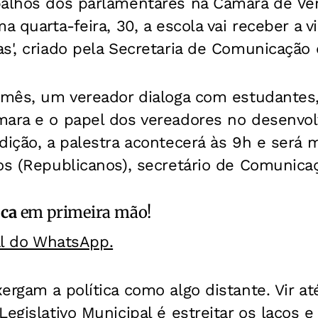
balhos dos parlamentares na Câmara de Ve
a quarta-feira, 30, a escola vai receber a 
s', criado pela Secretaria de Comunicação
a mês, um vereador dialoga com estudantes,
mara e o papel dos vereadores no desenvo
dição, a palestra acontecerá às 9h e será m
los (Republicanos), secretário de Comunica
ica
em primeira mão!
al do WhatsApp.
ergam a política como algo distante. Vir a
Legislativo Municipal é estreitar os laços 