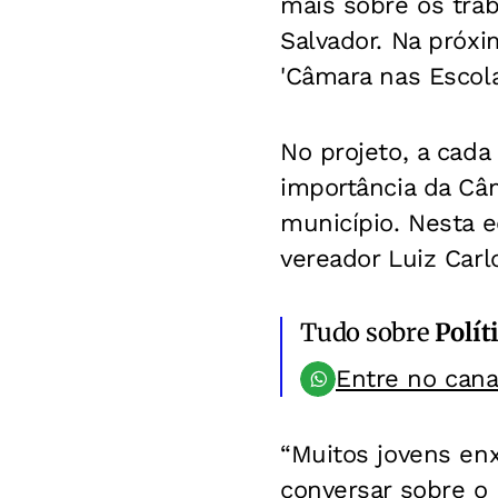
mais sobre os tra
Salvador. Na próxim
'Câmara nas Escola
No projeto, a cad
importância da Câ
município. Nesta e
vereador Luiz Car
Tudo sobre
Polít
Entre no can
“Muitos jovens enx
conversar sobre o 