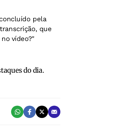
concluído pela
ranscrição, que
 no vídeo?"
staques do dia.