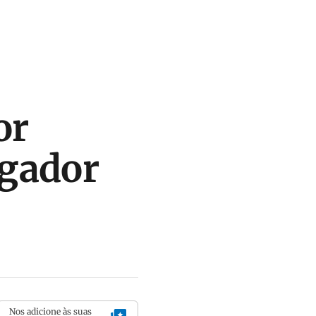
or
rgador
Nos adicione às suas