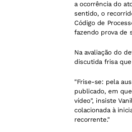
a ocorrência do at
sentido, o recorri
Código de Processo
fazendo prova de s
Na avaliação do de
discutida frisa qu
"Frise-se: pela a
publicado, em que 
vídeo", insiste Va
colacionada à inic
recorrente."