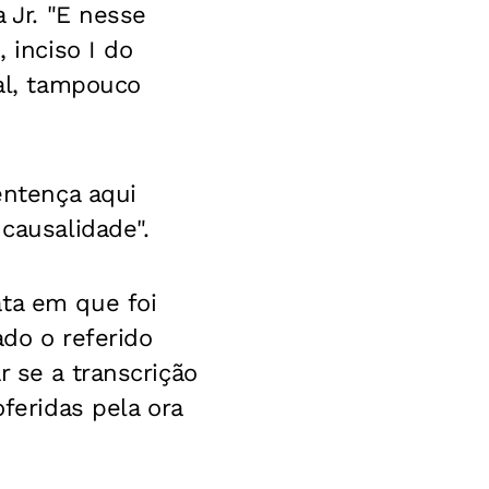
 Jr. "E nesse
 inciso I do
ial, tampouco
entença aqui
causalidade".
ata em que foi
ado o referido
r se a transcrição
oferidas pela ora