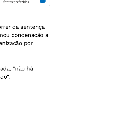
fontes preferidas
orrer da sentença
irmou condenação a
denização por
ada, "não há
do".