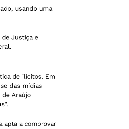
ogado, usando uma
 de Justiça e
ral.
ica de ilícitos. Em
sse das mídias
s de Araújo
s".
va apta a comprovar