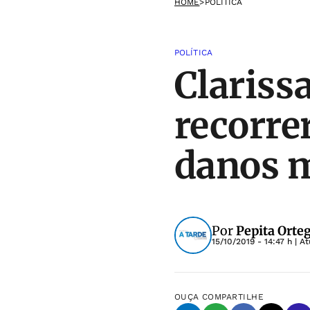
HOME
>
POLÍTICA
POLÍTICA
Clariss
recorre
danos 
Por
Pepita Orte
15/10/2019 - 14:47 h
| A
OUÇA
COMPARTILHE