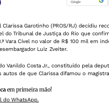
Google
 Clarissa Garotinho (PROS/RJ) decidiu rec
el do Tribunal de Justiça do Rio que conf
3.ª Vara Cível no valor de R$ 100 mil em in
esembargador Luiz Zveiter.
 Vanildo Costa Jr., constituído pela deput
 autos de que Clarissa difamou o magistra
ica
em primeira mão!
al do WhatsApp.