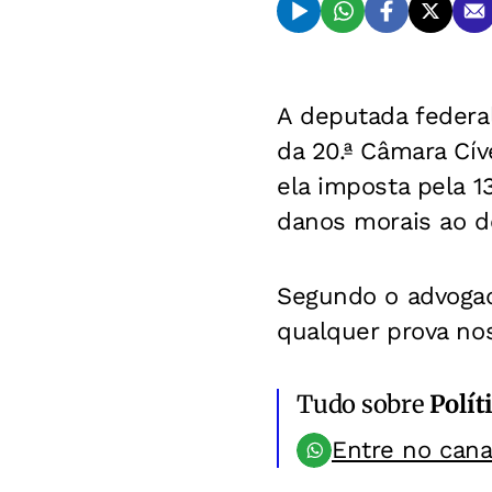
A deputada federal
da 20.ª Câmara Cív
ela imposta pela 1
danos morais ao d
Segundo o advogado
qualquer prova nos
Tudo sobre
Polít
Entre no can