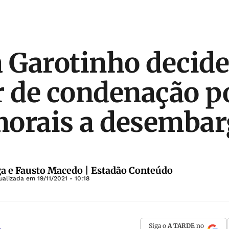
a Garotinho decide
r de condenação p
morais a desemba
ga e Fausto Macedo | Estadão Conteúdo
tualizada em
19/11/2021 - 10:18
Siga o
A TARDE
no