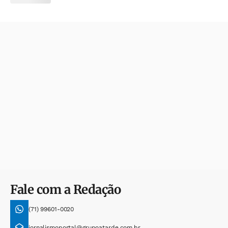
Fale com a Redação
(71) 99601-0020
jornalismoportal@grupoatarde.com.br