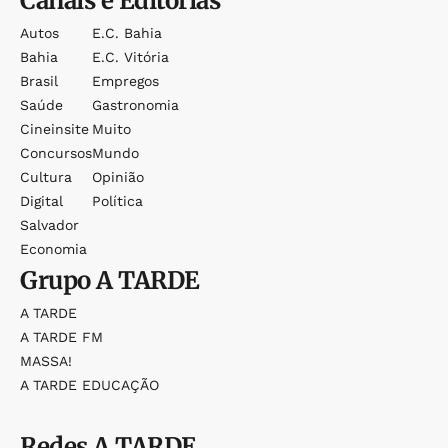
Canais e Editorias
Autos
E.c. Bahia
Bahia
E.c. Vitória
Brasil
Empregos
Saúde
Gastronomia
Cineinsite
Muito
Concursos
Mundo
Cultura
Opinião
Digital
Política
Salvador
Economia
Grupo
A TARDE
A TARDE
A TARDE FM
MASSA!
A TARDE EDUCAÇÃO
Redes
A TARDE