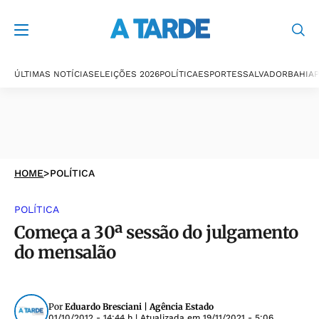
ÚLTIMAS NOTÍCIAS
ELEIÇÕES 2026
POLÍTICA
ESPORTES
SALVADOR
BAHIA
P
HOME
>
POLÍTICA
POLÍTICA
Começa a 30ª sessão do julgamento
do mensalão
Por
Eduardo Bresciani | Agência Estado
01/10/2012 - 14:44 h
| Atualizada em
19/11/2021 - 5:06