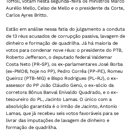
Toffoli, votam nesta segunda-feira os ministros Marco
Aurélio Mello, Celso de Mello e o presidente da Corte,
Carlos Ayres Britto.
Estão em análise nessa fatia do julgamento a conduta
de 13 réus acusados de corrupção passiva, lavagem de
dinheiro e formação de quadrilha. Já há maioria de
votos para condenar nove réus: o presidente do PTB,
Roberto Jefferson, o deputado federal Valdemar
Costa Neto (PR-SP), os ex-parlamentares José Borba
(ex-PMDB, hoje no PP), Pedro Corrêa (PP-PE), Romeu
Queiroz (PTB-MG) e Bispo Rodrigues (PL-RJ), o ex-
assessor do PP João Cláudio Genú, o ex-sócio da
corretora Bônus Banval Enivaldo Quadrado, e o ex-
tesoureiro do PL, Jacinto Lamas. O único com a
absolvição garantida é o irmão de Jacinto, Antonio
Lamas, que já recebeu seis votos favoráveis para se
livrar das imputações de lavagem de dinheiro e
formação de quadrilha.