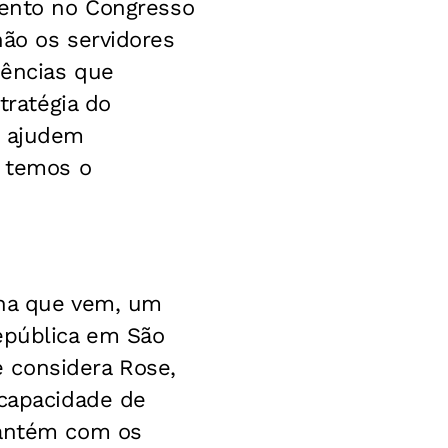
mento no Congresso
não os servidores
dências que
tratégia do
s ajudem
o temos o
mana que vem, um
República em São
 considera Rose,
 capacidade de
mantém com os