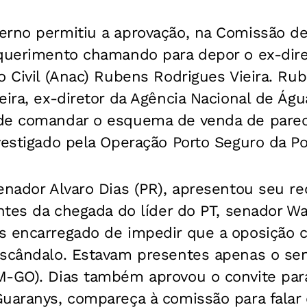
erno permitiu a aprovação, na Comissão de
equerimento chamando para depor o ex-dire
o Civil (Anac) Rubens Rodrigues Vieira. Ru
eira, ex-diretor da Agência Nacional de Águ
de comandar o esquema de venda de parec
vestigado pela Operação Porto Seguro da Pol
senador Alvaro Dias (PR), apresentou seu r
antes da chegada do líder do PT, senador Wal
s encarregado de impedir que a oposição c
escândalo. Estavam presentes apenas o se
M-GO). Dias também aprovou o convite par
Guaranys, compareça à comissão para falar