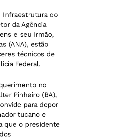
 Infraestrutura do
tor da Agência
bens e seu irmão,
as (ANA), estão
eres técnicos de
ícia Federal.
equerimento no
ter Pinheiro (BA),
onvide para depor
nador tucano e
a que o presidente
 dos