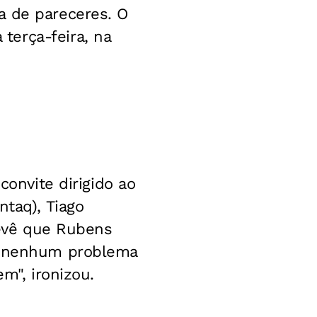
a de pareceres. O
terça-feira, na
convite dirigido ao
ntaq), Tiago
prevê que Rubens
em nenhum problema
m", ironizou.