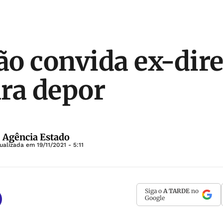
o convida ex-dire
ra depor
| Agência Estado
tualizada em
19/11/2021 - 5:11
Siga o
A TARDE
no
Google