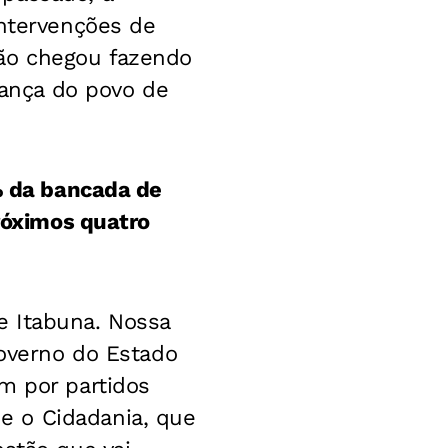
intervenções de
ção chegou fazendo
iança do povo de
0% da bancada de
próximos quatro
e Itabuna. Nossa
governo do Estado
m por partidos
e o Cidadania, que