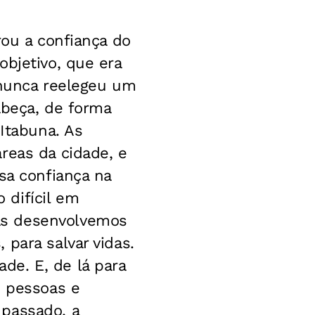
rou a confiança do
objetivo, que era
 nunca reelegeu um
abeça, de forma
 Itabuna. As
reas da cidade, e
sa confiança na
 difícil em
as desenvolvemos
para salvar vidas.
de. E, de lá para
s pessoas e
 passado, a