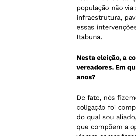
população não via 
infraestrutura, p
essas intervenções
Itabuna.
Nesta eleição, a c
vereadores. Em que
anos?
De fato, nós fize
coligação foi comp
do qual sou aliado
que compõem a opo