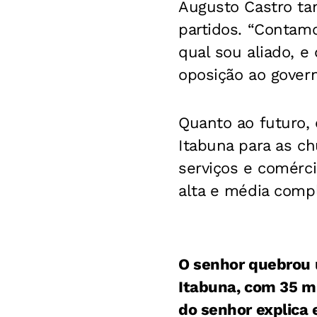
Augusto Castro ta
partidos. “Contam
qual sou aliado, 
oposição ao govern
Quanto ao futuro,
Itabuna para as ch
serviços e comérc
alta e média compl
O senhor quebrou u
Itabuna, com 35 mi
do senhor explica 