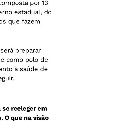
composta por 13
erno estadual, do
dos que fazem
será preparar
ade como polo de
mento à saúde de
guir.
a se reeleger em
. O que na visão