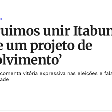
RO
uimos unir Itabu
e um projeto de
lvimento’
 comenta vitória expressiva nas eleições e fa
dade