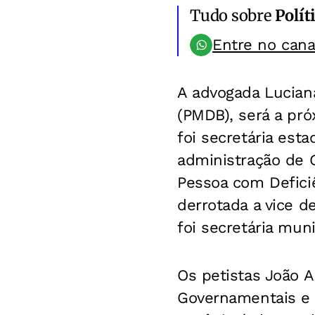
Tudo sobre
Polít
Entre no can
A advogada Luciana
(PMDB), será a pró
foi secretária est
administração de G
Pessoa com Deficiê
derrotada a vice de
foi secretária mun
Os petistas João 
Governamentais e 