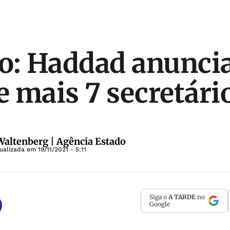
o: Haddad anuncia
 mais 7 secretári
altenberg | Agência Estado
tualizada em
19/11/2021 - 5:11
Siga o
A TARDE
no
Google