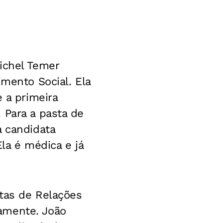
ichel Temer
imento Social. Ela
 a primeira
 Para a pasta de
a candidata
Ela é médica e já
stas de Relações
amente. João