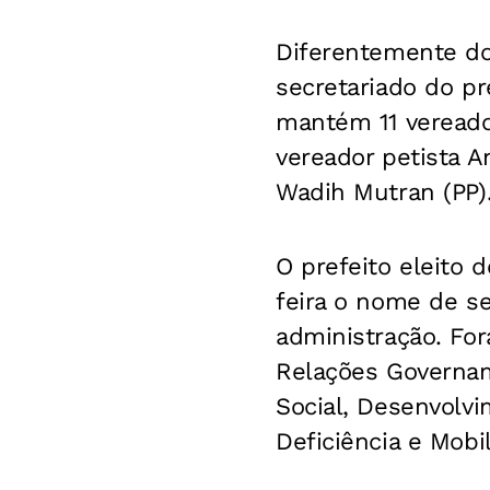
Diferentemente do
secretariado do pr
mantém 11 vereado
vereador petista A
Wadih Mutran (PP).
O prefeito eleito 
feira o nome de se
administração. Fo
Relações Governam
Social, Desenvolv
Deficiência e Mob