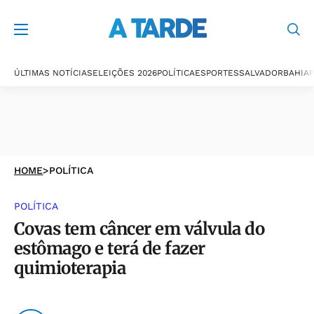
ÚLTIMAS NOTÍCIAS
ELEIÇÕES 2026
POLÍTICA
ESPORTES
SALVADOR
BAHIA
P
HOME
>
POLÍTICA
POLÍTICA
Covas tem câncer em válvula do
estômago e terá de fazer
quimioterapia