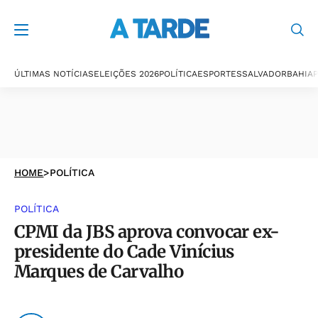
ÚLTIMAS NOTÍCIAS
ELEIÇÕES 2026
POLÍTICA
ESPORTES
SALVADOR
BAHIA
P
HOME
>
POLÍTICA
POLÍTICA
CPMI da JBS aprova convocar ex-
presidente do Cade Vinícius
Marques de Carvalho