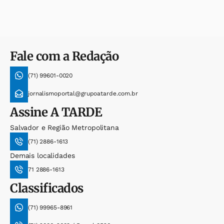
Fale com a Redação
(71) 99601-0020
jornalismoportal@grupoatarde.com.br
Assine
A TARDE
Salvador e Região Metropolitana
(71) 2886-1613
Demais localidades
71 2886-1613
Classificados
(71) 99965-8961